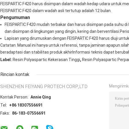
FEISPARTIC F420 harus disimpan dalam wadah kedap udara untuk m
FEISPARTIC F420 dalam wadah asli tertutup adalah 12 bulan.
Pengumuman
FEISPARTIC F420 mudah terbakar dan harus disimpan pada suhu di ba
dan disimpan di lingkungan yang dingin, kering dan berventilasi.Pe
Lapisan yang dirumuskan dengan FEISPARTIC F420 harus diuji untuk
Catatan: Manual ini hanya untuk referensi, tanpa jaminan apapun.sil
beradaptasi dan stabilitas produk akhirInformasi teknis dapat beru
,
Label:
Resin Polyaspartic Kekerasan Tinggi
Resin Polyaspartic Perpa
Rincian kontak
SHENZHEN FEIYANG PROTECH CORP.,LTD
Mengirimk
Kontak Person:
Annie Qing
Tel:
+86 18307556691
Faks:
86-183-07556691