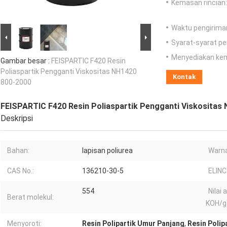
Kemasan rincian:
Waktu pengirima
Syarat-syarat p
Menyediakan ke
Gambar besar :
FEISPARTIC F420 Resin
Poliaspartik Pengganti Viskositas NH1420
Kontak
800-2000
FEISPARTIC F420 Resin Poliaspartik Pengganti Viskositas
Deskripsi
Bahan:
lapisan poliurea
Warna
CAS No.:
136210-30-5
ELINC
554
Nilai
Berat molekul:
KOH/g)
Menyoroti:
Resin Polipartik Umur Panjang
,
Resin Polip