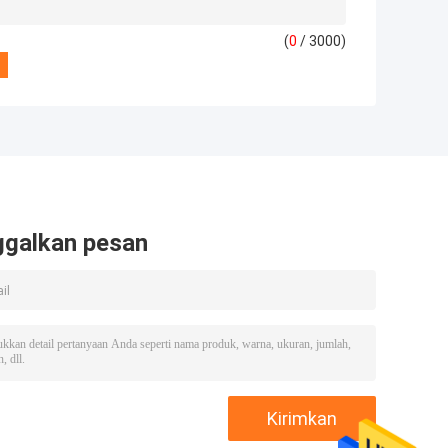
(
0
/ 3000)
ggalkan pesan