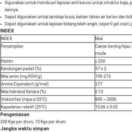
Digunakan untuk membuat lapisan anti korosi untuk struktur baja, p
lainnya.
Dapat digunakan untuk lanskap busa, bahan tahan air beton dan bid
Dapat digunakan untuk lapisan bidang bilah angin, seperti gel coat,
INDEX
INDEX
Nilai
Penampilan
Cairan bening hijau
muda
Hazen
≤ 250
Kandungan padat (%)
97 ± 2
Nilai amin (mg KOH/g)
190-210
Amine Equivalent (g/mol)
277
Nilai hidroksil Setara (%)
6.13
Viskositas (mpa.s/25°C)
800 ~ 2000
Kapadatan relatif (25°C)
10,06 ± 0.02
Pengemasan
200 Kgs per drum, 10 Kgs per drum
Jangka waktu simpan