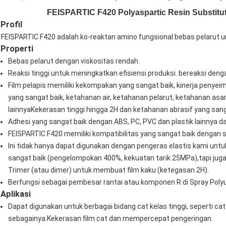
FEISPARTIC F420 Polyaspartic Resin Substitut
Profil
FEISPARTIC F420 adalah ko-reaktan amino fungsional bebas pelarut u
Properti
Bebas pelarut dengan viskositas rendah.
Reaksi tinggi untuk meningkatkan efisiensi produksi. bereaksi deng
Film pelapis memiliki kekompakan yang sangat baik, kinerja penyeim
yang sangat baik, ketahanan air, ketahanan pelarut, ketahanan as
lainnyaKekerasan tinggi hingga 2H dan ketahanan abrasif yang sang
Adhesi yang sangat baik dengan ABS, PC, PVC dan plastik lainnya d
FEISPARTIC F420 memiliki kompatibilitas yang sangat baik dengan seb
Ini tidak hanya dapat digunakan dengan pengeras elastis kami un
sangat baik (pengelompokan 400%, kekuatan tarik 25MPa),tapi jug
Trimer (atau dimer) untuk membuat film kaku (ketegasan 2H).
Berfungsi sebagai pembesar rantai atau komponen R di Spray Polyu
Aplikasi
Dapat digunakan untuk berbagai bidang cat kelas tinggi, seperti cat 
sebagainya.Kekerasan film cat dan mempercepat pengeringan.