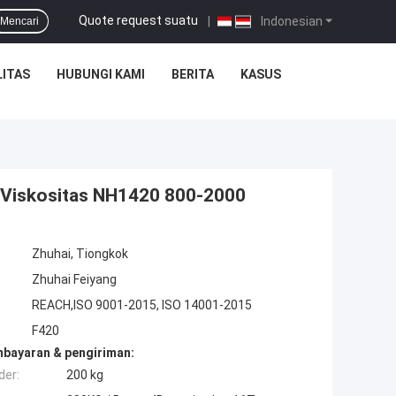
Quote request suatu
|
Indonesian
Mencari
ITAS
HUBUNGI KAMI
BERITA
KASUS
i Viskositas NH1420 800-2000
Zhuhai, Tiongkok
Zhuhai Feiyang
REACH,ISO 9001-2015, ISO 14001-2015
F420
mbayaran & pengiriman:
der:
200 kg