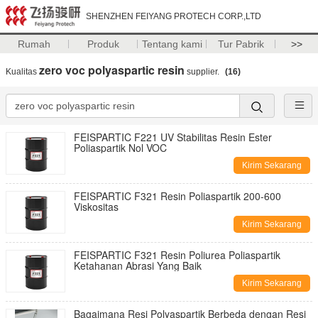
SHENZHEN FEIYANG PROTECH CORP.,LTD
Rumah
Produk
Tentang kami
Tur Pabrik
>>
zero voc polyaspartic resin
Kualitas
supplier.
(16)
FEISPARTIC F221 UV Stabilitas Resin Ester
Poliaspartik Nol VOC
Kirim Sekarang
FEISPARTIC F321 Resin Poliaspartik 200-600
Viskositas
Kirim Sekarang
FEISPARTIC F321 Resin Poliurea Poliaspartik
Ketahanan Abrasi Yang Baik
Kirim Sekarang
Bagaimana Resi Polyaspartik Berbeda dengan Resi