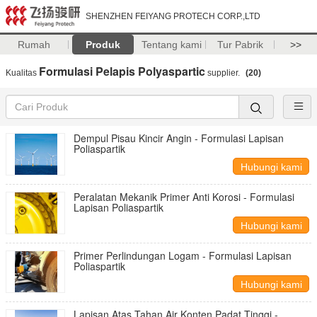
SHENZHEN FEIYANG PROTECH CORP.,LTD
Rumah
Produk
Tentang kami
Tur Pabrik
>>
Formulasi Pelapis Polyaspartic
Kualitas
supplier.
(20)
Dempul Pisau Kincir Angin - Formulasi Lapisan
Poliaspartik
Hubungi kami
Peralatan Mekanik Primer Anti Korosi - Formulasi
Lapisan Poliaspartik
Hubungi kami
Primer Perlindungan Logam - Formulasi Lapisan
Poliaspartik
Hubungi kami
Lapisan Atas Tahan Air Konten Padat Tinggi -