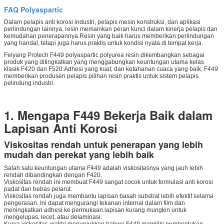
FAQ Polyaspartic
Dalam pelapis anti korosi industri, pelapis mesin konstruksi, dan aplikasi
perlindungan lainnya, resin memainkan peran kunci dalam kinerja pelapis dan
kemudahan penerapannya.Resin yang baik harus memberikan perlindungan
yang handal, tetapi juga harus praktis untuk kondisi nyata di tempat kerja.
Feiyang Protech F449 polyaspartic polyurea resin dikembangkan sebagai
produk yang ditingkatkan yang menggabungkan keuntungan utama kelas
klasik F420 dan F520.Adhesi yang kuat, dan ketahanan cuaca yang baik, F449
memberikan produsen pelapis pilihan resin praktis untuk sistem pelapis
pelindung industri.
1. Mengapa F449 Bekerja Baik dalam
Lapisan Anti Korosi
Viskositas rendah untuk penerapan yang lebih
mudah dan perekat yang lebih baik
Salah satu keuntungan utama F449 adalah viskositasnya yang jauh lebih
rendah dibandingkan dengan F420.
Viskositas rendah ini membuat F449 sangat cocok untuk formulasi anti korosi
padat dan bebas pelarut.
Viskositas rendah juga membantu lapisan basah substrat lebih efektif selama
pengerasan. Ini dapat mengurangi tekanan internal dalam film dan
meningkatkan adhesi ke permukaan.lapisan kurang mungkin untuk
mengelupas, lecet, atau delaminasi.
Kurva viskositas-waktu menunjukkan bahwa F449 memiliki pembentukan