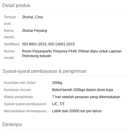
Detail produk
Tempat
Zhuhai, Cina
asal:
Nama
Zhuhai Feiyang
merek:
Sertifikasi:
ISO 9001-2015, ISO 14001-2015
Nomor
Resin Polyaspartic Polyurea F449: Pilihan Baru untuk Lapisan
Pelindung Industri
model:
Syarat-syarat pembayaran & pengiriman
Kuantitas min Order:
200kg
Kemasan rincian:
Bobot bersih 200kgs dalam drum baja
Waktu pengiriman:
7 hari setelah pesanan yang dikemukakan
Syarat-syarat pembayaran:
L/C, T/T
Menyediakan kemampuan:
Lebih dari 20000 ton per tahun
Deskripsi