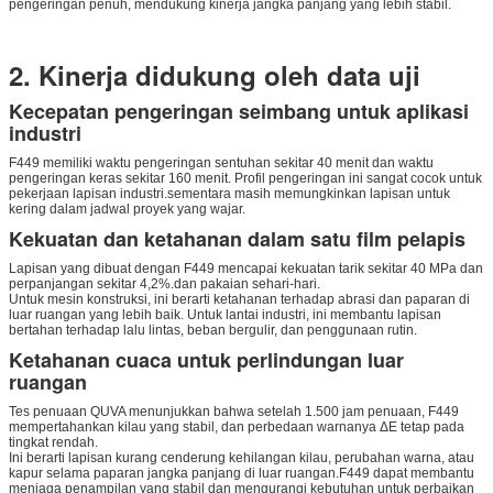
pengeringan penuh, mendukung kinerja jangka panjang yang lebih stabil.
2. Kinerja didukung oleh data uji
Kecepatan pengeringan seimbang untuk aplikasi
industri
F449 memiliki waktu pengeringan sentuhan sekitar 40 menit dan waktu
pengeringan keras sekitar 160 menit. Profil pengeringan ini sangat cocok untuk
pekerjaan lapisan industri.sementara masih memungkinkan lapisan untuk
kering dalam jadwal proyek yang wajar.
Kekuatan dan ketahanan dalam satu film pelapis
Lapisan yang dibuat dengan F449 mencapai kekuatan tarik sekitar 40 MPa dan
perpanjangan sekitar 4,2%.dan pakaian sehari-hari.
Untuk mesin konstruksi, ini berarti ketahanan terhadap abrasi dan paparan di
luar ruangan yang lebih baik. Untuk lantai industri, ini membantu lapisan
bertahan terhadap lalu lintas, beban bergulir, dan penggunaan rutin.
Ketahanan cuaca untuk perlindungan luar
ruangan
Tes penuaan QUVA menunjukkan bahwa setelah 1.500 jam penuaan, F449
mempertahankan kilau yang stabil, dan perbedaan warnanya ΔE tetap pada
tingkat rendah.
Ini berarti lapisan kurang cenderung kehilangan kilau, perubahan warna, atau
kapur selama paparan jangka panjang di luar ruangan.F449 dapat membantu
menjaga penampilan yang stabil dan mengurangi kebutuhan untuk perbaikan