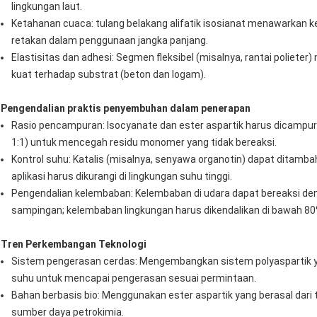
lingkungan laut.
Ketahanan cuaca: tulang belakang alifatik isosianat menawarkan 
retakan dalam penggunaan jangka panjang.
Elastisitas dan adhesi: Segmen fleksibel (misalnya, rantai polieter
kuat terhadap substrat (beton dan logam).
Pengendalian praktis penyembuhan dalam penerapan
Rasio pencampuran: Isocyanate dan ester aspartik harus dicampur 
1:1) untuk mencegah residu monomer yang tidak bereaksi.
Kontrol suhu: Katalis (misalnya, senyawa organotin) dapat ditamb
aplikasi harus dikurangi di lingkungan suhu tinggi.
Pengendalian kelembaban: Kelembaban di udara dapat bereaksi den
sampingan; kelembaban lingkungan harus dikendalikan di bawah 80
Tren Perkembangan Teknologi
Sistem pengerasan cerdas: Mengembangkan sistem polyaspartik yan
suhu untuk mencapai pengerasan sesuai permintaan.
Bahan berbasis bio: Menggunakan ester aspartik yang berasal da
sumber daya petrokimia.