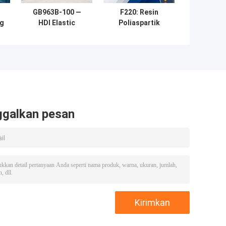
GB963B-100 —
F220: Resin
ng
HDI Elastic
Poliaspartik
ui
Hardener untuk
Cepat Kering
Perekat
dengan Performa
Kering Sentuh 5
Menit
ggalkan pesan