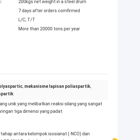
s:
200kgs net weight in a steel drum
7 days after orders comfirmed
L/C, T/T
More than 20000 tons per year
olyaspartic
,
mekanisme lapisan poliaspartik
,
spartik
ng unik yang melibatkan reaksi silang yang sangat
aringan tiga dimensi yang padat.
rtahap antara kelompok isosianat (-NCO) dan