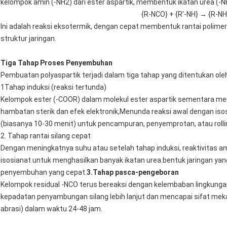
kelompok amin (-NH2) dari ester aspartik, membentuk ikatan urea (-
{R-NCO} + {R'-NH} → {R-N
Ini adalah reaksi eksotermik, dengan cepat membentuk rantai polim
struktur jaringan.
Tiga Tahap Proses Penyembuhan
Pembuatan polyaspartik terjadi dalam tiga tahap yang ditentukan oleh
1Tahap induksi (reaksi tertunda)
Kelompok ester (-COOR) dalam molekul ester aspartik sementara me
hambatan sterik dan efek elektronik,Menunda reaksi awal dengan iso
(biasanya 10-30 menit) untuk pencampuran, penyemprotan, atau rolli
2. Tahap rantai silang cepat
Dengan meningkatnya suhu atau setelah tahap induksi, reaktivitas 
isosianat untuk menghasilkan banyak ikatan urea.bentuk jaringan yan
penyembuhan yang cepat.
3.
Tahap pasca-pengeboran
Kelompok residual -NCO terus bereaksi dengan kelembaban lingkunga
kepadatan penyambungan silang lebih lanjut dan mencapai sifat mekan
abrasi) dalam waktu 24-48 jam.