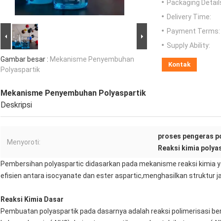
Packaging Detail
Delivery Time:
Payment Terms:
Supply Ability:
Gambar besar :
Mekanisme Penyembuhan
Kontak
Polyaspartik
Mekanisme Penyembuhan Polyaspartik
Deskripsi
proses pengeras p
Menyoroti:
Reaksi kimia polya
Pembersihan polyaspartic didasarkan pada mekanisme reaksi kimia ya
efisien antara isocyanate dan ester aspartic,menghasilkan struktur j
Reaksi Kimia Dasar
Pembuatan polyaspartik pada dasarnya adalah reaksi polimerisasi be