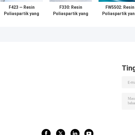
F423 — Resin
F330: Resin
FW5502: Resin
Poliaspartik yang
Poliaspartik yang
Poliaspartik ya
Aman untuk
Menyeimbangkan
Ditularkan Melal
Makanan untuk
Kinerja,
Air dengan
Kinerja
Kemampuan
Pengemulsi
Penyegelan dan
Kerja, dan Biaya
Mandiri untuk
Pelapisan yang
Lapisan VOC
Andal
Rendah
Tin