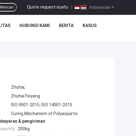
Quote request suatu
|
Indonesian
Mencari
ITAS
HUBUNGI KAMI
BERITA
KASUS
Zhuhai,
Zhuhai Feiyang
ISO 9001-2015, ISO 14001-2015
Curing Mechanism of Polyaspartic
mbayaran & pengiriman:
uantity:
200kg