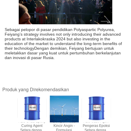
Sebagai pelopor di pasar pendidikan Polyaspartic Polyurea,
Feiyang’s strategy involves not only introducing their advanced
products at Interlakokraska 2024 but also investing in the
education of the market to understand the long-term benefits of
their technologyDengan demikian, Feiyang bertujuan untuk
meletakkan dasar yang kuat untuk pertumbuhan berkelanjutan
dan inovasi di pasar Rusia.
Produk yang Direkomendasikan
TIC F520
FEC-1422 Epoxy
Dempul Pisau
FEC-5110 Agen
GB805A
partic
Curing Agent
Kincir Angin -
Pengeras Epoksi
Penge
00-2000
Setara dengan
Formulasi
Setara dengan
Isosianat