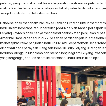
pelapis, yang mencakup sektor waterproofing, anti korosi, pelapis lanta
melibatkan berbagai sistem pelapisan teknik/industri dan skenario p
sangat indah dan tertata dengan baik.
Pandemi tidak menghentikan tekad Feiyang Protech untuk mempromosi
baru.Dalam beberapa tahun terakhir, produk terkait bahan poliasparti
Feiyang Protech tidak hanya mengalami peningkatan penjualan di pasa
Amerika Utara.Pada tahun 2022, pesanan perdagangan internasional 
menetapkan rekor penjualan baru untuk satu departemen.Departemen 
dihormati pada perayaan ulang tahun ke-30 Grup Feiyang.Di tengah l
berubah, sungguh luar biasa dan menantang bagi tim Feiyang Protec
yang bergengsi, sebuah acara internasional untuk industri pelapis.