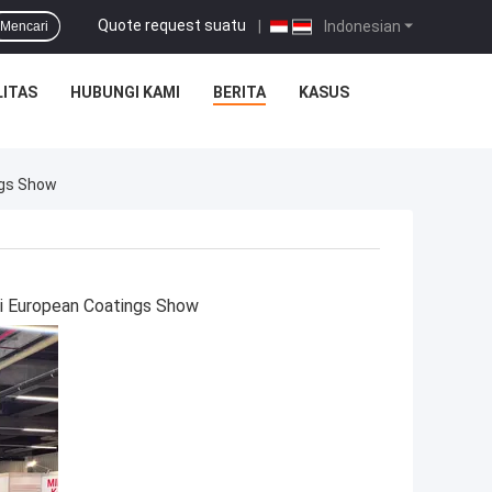
Quote request suatu
|
Indonesian
Mencari
ITAS
HUBUNGI KAMI
BERITA
KASUS
ngs Show
 di European Coatings Show