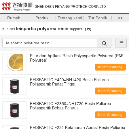
SHENZHEN FEIYANG PROTECH CORP.,LTD
Rumah
Produk
Tentang kami
Tur Pabrik
>>
feispartic polyurea resin
Kualitas
supplier.
(39)
Fitur dan Aplikasi Resin Polyaspartic Polyurea (PAE
Polyurea)
Kirim Sekarang
FEISPARTIC F420=NH1420 Resin Poliurea
Poliaspartik Padat Tinggi
Kirim Sekarang
FEISPARTIC F2850=NH1720 Resin Poliurea
Poliaspartik Bebas Pelarut
Kirim Sekarang
FEISPARTIC F221 Ketahanan Abrasi Resin Poliurea