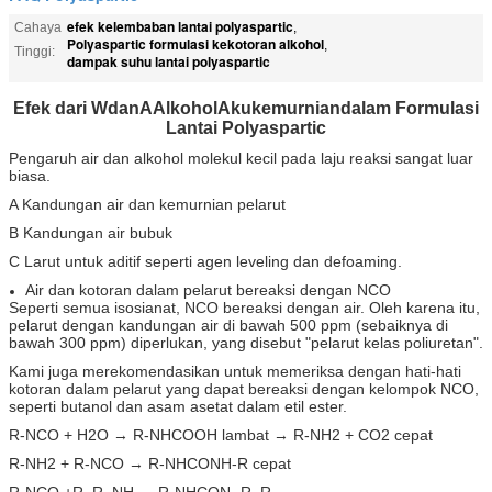
efek kelembaban lantai polyaspartic
Cahaya
,
Polyaspartic formulasi kekotoran alkohol
,
Tinggi:
dampak suhu lantai polyaspartic
Efek dari W
dan
A
Alkohol
Aku
kemurnian
dalam Formulasi
Lantai Polyaspartic
Pengaruh air dan alkohol molekul kecil pada laju reaksi sangat luar
biasa.
A Kandungan air dan kemurnian pelarut
B Kandungan air bubuk
C Larut untuk aditif seperti agen leveling dan defoaming.
Air dan kotoran dalam pelarut bereaksi dengan NCO
Seperti semua isosianat, NCO bereaksi dengan air. Oleh karena itu,
pelarut dengan kandungan air di bawah 500 ppm (sebaiknya di
bawah 300 ppm) diperlukan, yang disebut "pelarut kelas poliuretan".
Kami juga merekomendasikan untuk memeriksa dengan hati-hati
kotoran dalam pelarut yang dapat bereaksi dengan kelompok NCO,
seperti butanol dan asam asetat dalam etil ester.
R-NCO + H2O → R-NHCOOH lambat → R-NH2 + CO2 cepat
R-NH2 + R-NCO → R-NHCONH-R cepat
R-NCO +R, R,,NH → R-NHCON- R, R,,