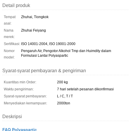
Detail produk
Tempat
Zhuhai, Tiongkok
asal:
Nama
Zhuhai Feiyang
merek:
Sertifikasi:
ISO 14001-2004, ISO 19001-2000
Nomor
Pengaruh Air, Pengotor Alkohol Tmp dan Huimdity dalam
Formulasi Lantai Polyaspartic
model:
Syarat-syarat pembayaran & pengiriman
Kuantitas min Order:
200 kg
Waktu pengiriman:
7 hari setelah pesanan dikonfirmasi
Syarat-syarat pembayaran:
L / C, T / T
Menyediakan kemampuan:
2000ton
Deskripsi
FAQ Polyaspartic